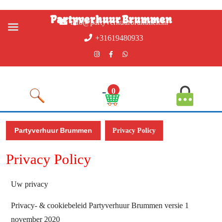
Partyverhuur Brummen
info@partyverhuurbrummen.nl
+31619480933
0
Partyverhuur Brummen
Privacy Policy
Privacy Policy
Uw privacy
Privacy- & cookiebeleid Partyverhuur Brummen versie 1
november 2020