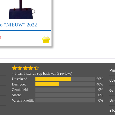
go “NIEUW” 2022
0
Pri
4,6 van 5 sterren (op basis van 5 reviews)
Uitstekend
60%
69
Heel goed
40%
Gemiddeld
0%
06
Slecht
0%
Bij
Verschrikkelijk
0%
in