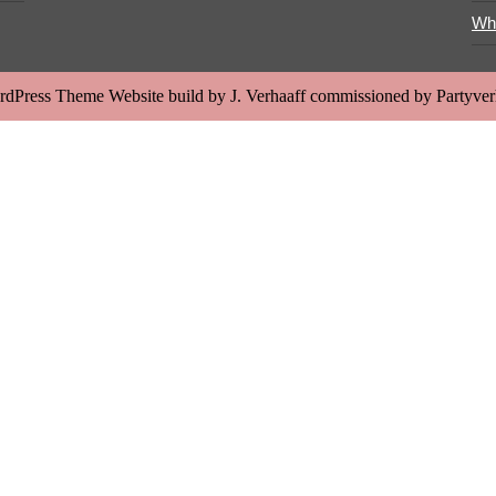
Wh
rdPress Theme
Website build by J. Verhaaff commissioned by Partyv