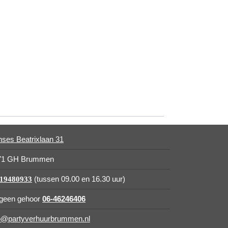
nses Beatrixlaan 31
71 GH Brummen
(tussen 09.00 en 16.30 uur)
-19480933
 geen gehoor
06-46246406
fo@partyverhuurbrummen.nl