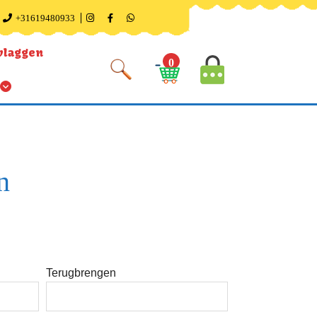
+31619480933
vlaggen
0
n
Terugbrengen