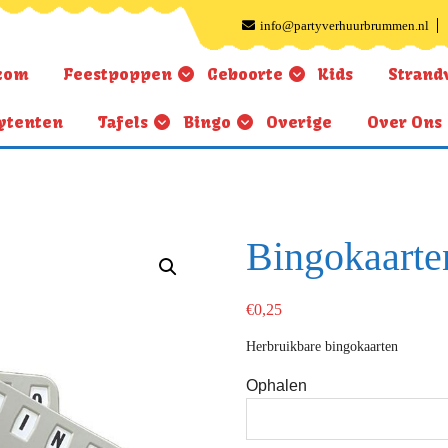
info@partyverhuurbrummen.nl
kom
Feestpoppen
Geboorte
Kids
Strand
ytenten
Tafels
Bingo
Overige
Over Ons
Bingokaarte
€
0,25
Herbruikbare bingokaarten
Ophalen