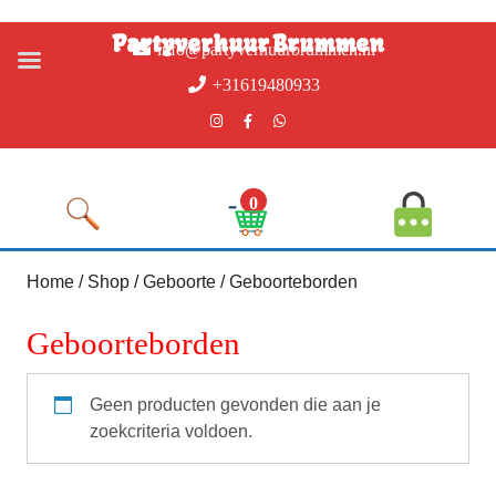
Partyverhuur Brummen
info@partyverhuurbrummen.nl
+31619480933
0
Home
/
Shop
/
Geboorte
/ Geboorteborden
Geboorteborden
Geen producten gevonden die aan je
zoekcriteria voldoen.