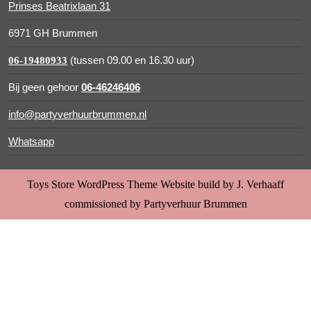
Prinses Beatrixlaan 31
6971 GH Brummen
(tussen 09.00 en 16.30 uur)
06-19480933
Bij geen gehoor
06-46246406
info@partyverhuurbrummen.nl
Whatsapp
Toys Store WordPress Theme
Website build by J. Verhaaff
commissioned by Partyverhuur Brummen