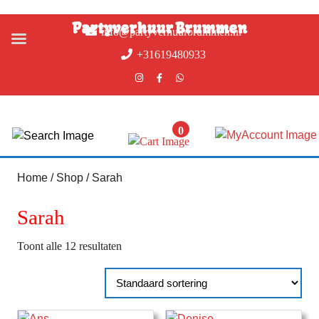
Partyverhuur Brummen
info@partyverhuurbrummen.nl
+31619480933
0
Home
/
Shop
/ Sarah
Sarah
Toont alle 12 resultaten