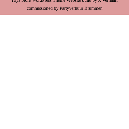
Toys Store WordPress Theme
Website build by J. Verhaaff
commissioned by Partyverhuur Brummen