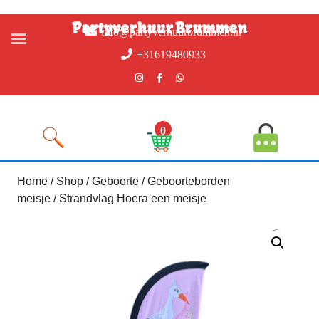
Partyverhuur Brummen
info@partyverhuurbrummen.nl
+31619480933
0
Home
/
Shop
/
Geboorte
/
Geboorteborden
meisje
/ Strandvlag Hoera een meisje